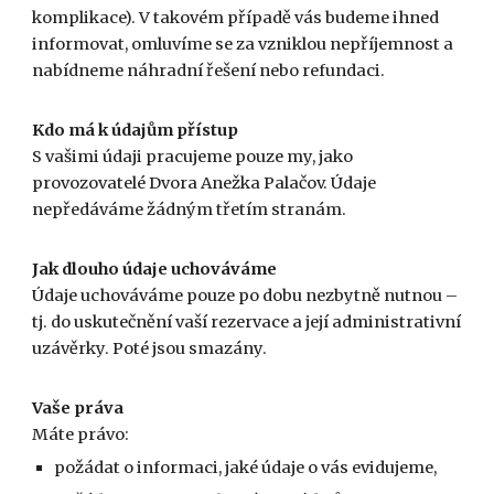
komplikace). V takovém případě vás budeme ihned
informovat, omluvíme se za vzniklou nepříjemnost a
nabídneme náhradní řešení nebo refundaci.
Kdo má k údajům přístup
S vašimi údaji pracujeme pouze my, jako
provozovatelé Dvora Anežka Palačov. Údaje
nepředáváme žádným třetím stranám.
Jak dlouho údaje uchováváme
Údaje uchováváme pouze po dobu nezbytně nutnou –
tj. do uskutečnění vaší rezervace a její administrativní
uzávěrky. Poté jsou smazány.
Vaše práva
Máte právo:
požádat o informaci, jaké údaje o vás evidujeme,